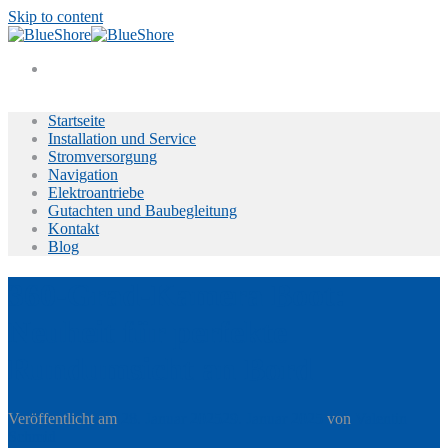
Skip to content
Startseite
Installation und Service
Stromversorgung
Navigation
Elektroantriebe
Gutachten und Baubegleitung
Kontakt
Blog
360-Grad-Kamera Boot:
Neuheit für perfekte
Rundumsicht an Bord
Veröffentlicht am
28. Januar 2025
29. Januar 2025
von
Valentin
Schmid