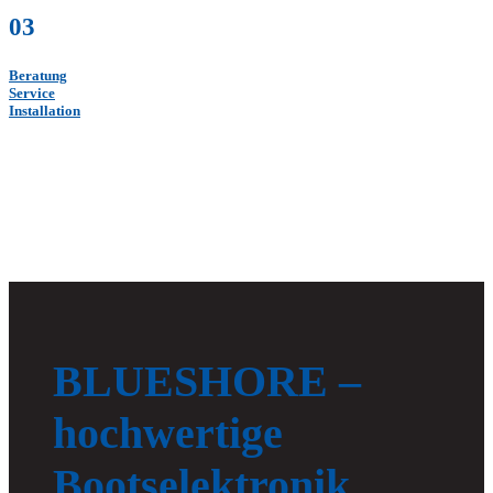
03
Beratung
Service
Installation
BLUESHORE –
hochwertige
Bootselektronik